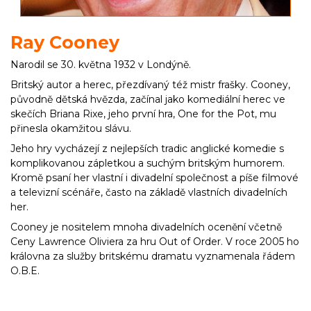
Ray Cooney
Narodil se 30. května 1932 v Londýně.
Britský autor a herec, přezdívaný též mistr frašky. Cooney,
původně dětská hvězda, začínal jako komediální herec ve
skečích Briana Rixe, jeho první hra, One for the Pot, mu
přinesla okamžitou slávu.
Jeho hry vycházejí z nejlepších tradic anglické komedie s
komplikovanou zápletkou a suchým britským humorem.
Kromě psaní her vlastní i divadelní společnost a píše filmové
a televizní scénáře, často na základě vlastních divadelních
her.
Cooney je nositelem mnoha divadelních ocenění včetně
Ceny Lawrence Oliviera za hru Out of Order. V roce 2005 ho
královna za služby britskému dramatu vyznamenala řádem
O.B.E.