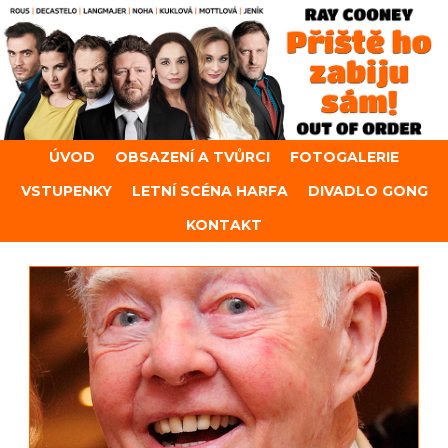
ÚVOD
OBSAZENÍ A TVŮRCI
FOTOGALERIE
VSTUPENKY
LETNÍ SCÉNA HARFA
DIVADLO GONG
KONTAKT