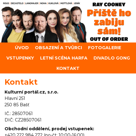
ÚVOD
OBSAZENÍ A TVŮRCI
FOTOGALERIE
VSTUPENKY
LETNÍ SCÉNA HARFA
DIVADLO GONG
KONTAKT
Kontakt
Kulturní portál.cz, s.r.o.
Hlavní 251
250 85 Bašť
IČ.: 28507061
DIČ: CZ28507061
Obchodní oddělení, prodej vstupenek:
+420 222 984 272 (po-čt: 10:00-16:00)